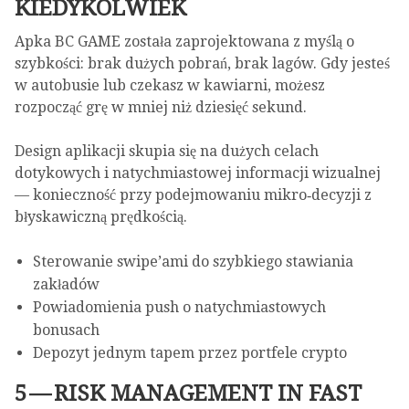
KIEDYKOLWIEK
Apka BC GAME została zaprojektowana z myślą o
szybkości: brak dużych pobrań, brak lagów. Gdy jesteś
w autobusie lub czekasz w kawiarni, możesz
rozpocząć grę w mniej niż dziesięć sekund.
Design aplikacji skupia się na dużych celach
dotykowych i natychmiastowej informacji wizualnej
— konieczność przy podejmowaniu mikro‑decyzji z
błyskawiczną prędkością.
Sterowanie swipe’ami do szybkiego stawiania
zakładów
Powiadomienia push o natychmiastowych
bonusach
Depozyt jednym tapem przez portfele crypto
5 — RISK MANAGEMENT IN FAST