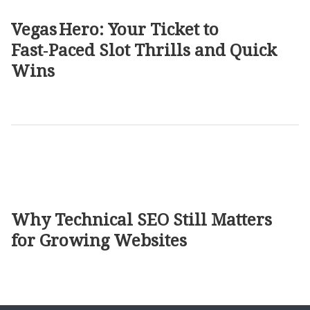
Vegas Hero: Your Ticket to
Fast‑Paced Slot Thrills and Quick
Wins
Why Technical SEO Still Matters
for Growing Websites