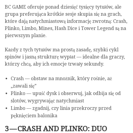
BC GAME oferuje ponad dziesięć tysięcy tytułów, ale
grupa preferująca krótkie sesje skupia się na grach,
które dają natychmiastową informację zwrotną: Crash,
Plinko, Limbo, Mines, Hash Dice i Tower Legend są na
pierwszym planie.
Każdy z tych tytułów ma prostą zasadę, szybki cykl
spinów i jasną strukturę wypłat — idealne dla graczy,
którzy chcą, aby ich emocje trwały sekundy.
Crash — obstaw na mnożnik, który rośnie, aż
„zawali się”
Plinko — upuść dysk i obserwuj, jak odbija się od
slotów, wygrywając natychmiast
Limbo — zgadnij, czy linia przekroczy przed
pęknięciem balonika
3 — CRASH AND PLINKO: DUO