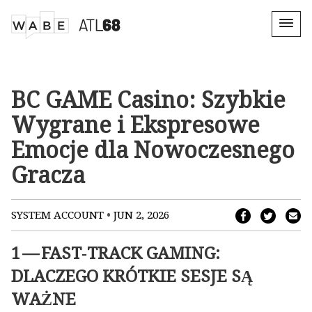
BC GAME Casino: Szybkie
Wygrane i Ekspresowe
Emocje dla Nowoczesnego
Gracza
•
SYSTEM ACCOUNT
JUN 2, 2026
1 — FAST‑TRACK GAMING:
DLACZEGO KRÓTKIE SESJE SĄ
WAŻNE