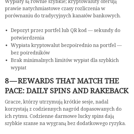
Wypłaty są równie szybkie; kryptowaluty oferują
prawie natychmiastowe czasy rozliczenia w
porównaniu do tradycyjnych kanałów bankowych.
Depozyt przez portfel lub QR kod — sekundy do
potwierdzenia
Wypłata kryptowalut bezpośrednio na portfel —
bez pośredników
Brak minimalnych limitów wypłat dla szybkich
wypłat
8 — REWARDS THAT MATCH THE
PACE: DAILY SPINS AND RAKEBACK
Gracze, którzy utrzymują krótkie sesje, nadal
korzystają z codziennych nagród dopasowanych do
ich rytmu. Codzienne darmowe lucky spins dają
szybkie szanse na wygraną bez dodatkowego ryzyka.