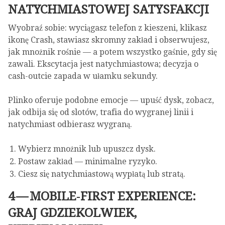
NATYCHMIASTOWEJ SATYSFAKCJI
Wyobraź sobie: wyciągasz telefon z kieszeni, klikasz
ikonę Crash, stawiasz skromny zakład i obserwujesz,
jak mnożnik rośnie — a potem wszystko gaśnie, gdy się
zawali. Ekscytacja jest natychmiastowa; decyzja o
cash-outcie zapada w ułamku sekundy.
Plinko oferuje podobne emocje — upuść dysk, zobacz,
jak odbija się od slotów, trafia do wygranej linii i
natychmiast odbierasz wygraną.
Wybierz mnożnik lub upuszcz dysk.
Postaw zakład — minimalne ryzyko.
Ciesz się natychmiastową wypłatą lub stratą.
4 — MOBILE‑FIRST EXPERIENCE:
GRAJ GDZIEKOLWIEK,